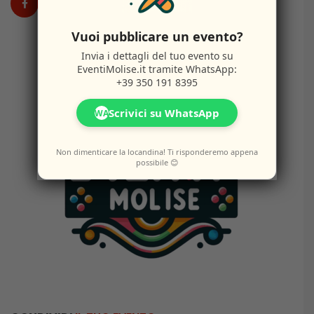
Vuoi pubblicare un evento?
Invia i dettagli del tuo evento su
EventiMolise.it
tramite WhatsApp:
+39 350 191 8395
Scrivici su WhatsApp
WA
Non dimenticare la locandina! Ti risponderemo appena
possibile 😊