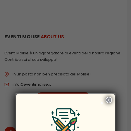
EVENTI MOLISE
ABOUT US
Eventi Molise è un aggregatore di eventi della nostra regione.
Contribuisci al suo sviluppo!
In un posto non ben precisato del Molise!
info@eventimolise.it
PRIVACY & COOKIES
X
×
DISCLAIMER