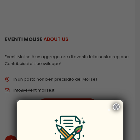
EVENTI MOLISE
ABOUT US
Eventi Molise è un aggregatore di eventi della nostra regione.
Contribuisci al suo sviluppo!
In un posto non ben precisato del Molise!
info@eventimolise.it
PRIVACY & COOKIES
X
×
DISCLAIMER