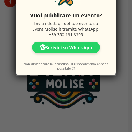
Vuoi pubblicare un evento?
Invia i dettagli del tuo evento su
EventiMolise.it
tramite WhatsApp:
+39 350 191 8395
Scrivici su WhatsApp
WA
Non dimenticare la locandina! Ti risponderemo appena
possibile 😊