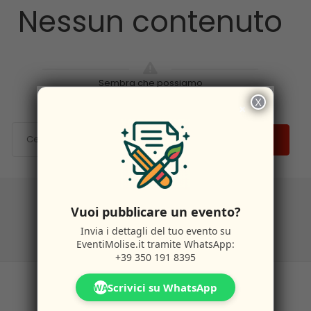
Nessun contenuto
Sembra che possiamo
X
×
CERCA
Vuoi pubblicare un evento?
Invia i dettagli del tuo evento su
EventiMolise.it
tramite WhatsApp:
+39 350 191 8395
Scrivici su WhatsApp
WA