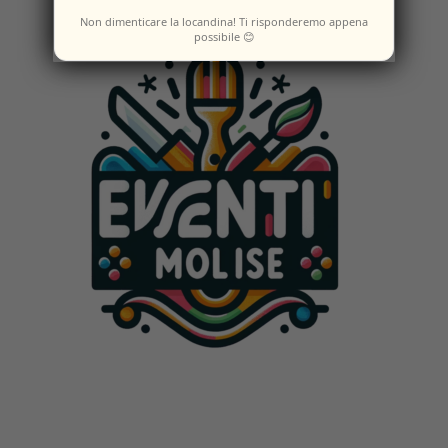
Non dimenticare la locandina! Ti risponderemo appena
possibile 😊