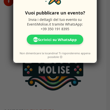
Vuoi pubblicare un evento?
Invia i dettagli del tuo evento su
EventiMolise.it
tramite WhatsApp:
+39 350 191 8395
Scrivici su WhatsApp
WA
Non dimenticare la locandina! Ti risponderemo appena
possibile 😊