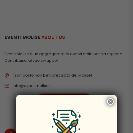
EVENTI MOLISE
ABOUT US
Eventi Molise è un aggregatore di eventi della nostra regione.
Contribuisci al suo sviluppo!
In un posto non ben precisato del Molise!
info@eventimolise.it
PRIVACY & COOKIES
X
×
DISCLAIMER