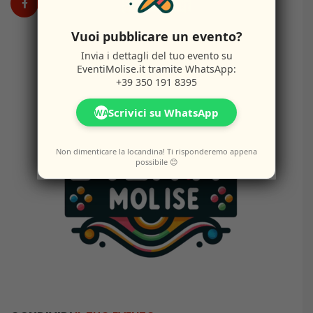
Vuoi pubblicare un evento?
Invia i dettagli del tuo evento su
EventiMolise.it
tramite WhatsApp:
+39 350 191 8395
Scrivici su WhatsApp
WA
Non dimenticare la locandina! Ti risponderemo appena
possibile 😊