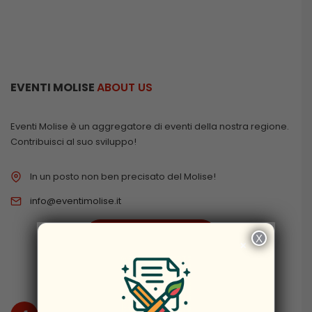
EVENTI MOLISE
ABOUT US
Eventi Molise è un aggregatore di eventi della nostra regione.
Contribuisci al suo sviluppo!
In un posto non ben precisato del Molise!
info@eventimolise.it
PRIVACY & COOKIES
X
×
DISCLAIMER