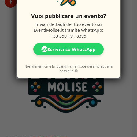
Vuoi pubblicare un evento?
Invia i dettagli del tuo evento su
EventiMolise.it
tramite WhatsApp:
+39 350 191 8395
Scrivici su WhatsApp
WA
Non dimenticare la locandina! Ti risponderemo appena
possibile 😊