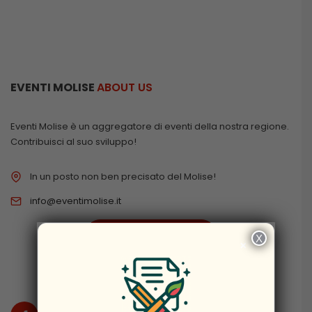
EVENTI MOLISE
ABOUT US
Eventi Molise è un aggregatore di eventi della nostra regione.
Contribuisci al suo sviluppo!
In un posto non ben precisato del Molise!
info@eventimolise.it
PRIVACY & COOKIES
X
×
DISCLAIMER