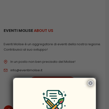
EVENTI MOLISE
ABOUT US
Eventi Molise è un aggregatore di eventi della nostra regione.
Contribuisci al suo sviluppo!
In un posto non ben precisato del Molise!
info@eventimolise.it
PRIVACY & COOKIES
X
×
DISCLAIMER