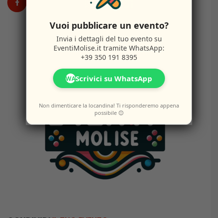
Vuoi pubblicare un evento?
Invia i dettagli del tuo evento su
EventiMolise.it
tramite WhatsApp:
+39 350 191 8395
Scrivici su WhatsApp
WA
Non dimenticare la locandina! Ti risponderemo appena
possibile 😊