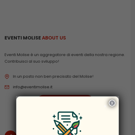
EVENTI MOLISE
ABOUT US
Eventi Molise è un aggregatore di eventi della nostra regione.
Contribuisci al suo sviluppo!
In un posto non ben precisato del Molise!
info@eventimolise.it
PRIVACY & COOKIES
X
×
DISCLAIMER