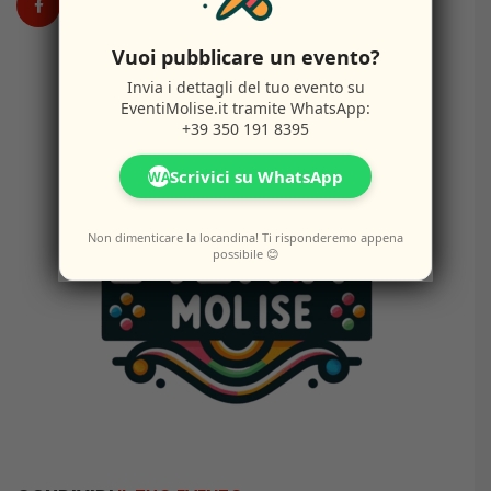
Vuoi pubblicare un evento?
Invia i dettagli del tuo evento su
EventiMolise.it
tramite WhatsApp:
+39 350 191 8395
Scrivici su WhatsApp
WA
Non dimenticare la locandina! Ti risponderemo appena
possibile 😊