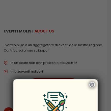
EVENTI MOLISE
ABOUT US
Eventi Molise è un aggregatore di eventi della nostra regione.
Contribuisci al suo sviluppo!
In un posto non ben precisato del Molise!
info@eventimolise.it
PRIVACY & COOKIES
X
×
DISCLAIMER