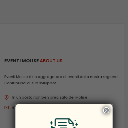
EVENTI MOLISE
ABOUT US
Eventi Molise è un aggregatore di eventi della nostra regione.
Contribuisci al suo sviluppo!
In un posto non ben precisato del Molise!
info@eventimolise.it
X
×
PRIVACY & COOKIES