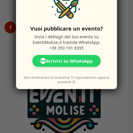
DISCLAIMER
Vuoi pubblicare un evento?
Invia i dettagli del tuo evento su
EventiMolise.it
tramite WhatsApp:
+39 350 191 8395
Scrivici su WhatsApp
WA
Non dimenticare la locandina! Ti risponderemo appena
possibile 😊